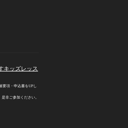
回車いすキッズレッス
の開催要項・申込書をUPし
。是非ご参加ください。